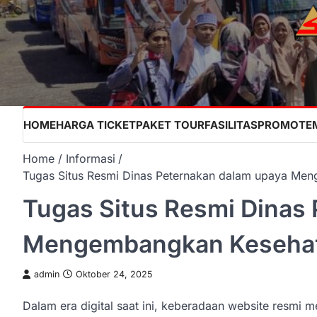
Skip
to
content
HOME
HARGA TICKET
PAKET TOUR
FASILITAS
PROMO
TE
Home
Informasi
Tugas Situs Resmi Dinas Peternakan dalam upaya Me
Tugas Situs Resmi Dinas
Mengembangkan Kesehat
admin
Oktober 24, 2025
Dalam era digital saat ini, keberadaan website resmi 