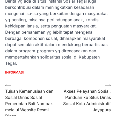
Berita yg ada di situs Instansi Sosial Tegal juga
berkontribusi dalam meningkatkan kesadaran
mengenai isu-isu yang berkaitan dengan masyarakat
yg penting, misalnya perlindungan anak, kondisi
kehidupan lansia, serta penguatan masyarakat.
Dengan pemahaman yg lebih tepat mengenai
berbagai komponen sosial, diharapkan masyarakat
dapat semakin aktif dalam mendukung berpartisipasi
dalam program-program yg direncanakan dan
mempertahankan solidaritas sosial di Kabupaten
Tegal.
INFORMASI
Navigasi
⟵
⟶
Tujuan Kemanusiaan dan
Akses Pelayanan Sosial:
pos
Sosial Dinas Sosial
Panduan ke Situs Dinas
Pemerintah Bali Nampak
Sosial Kota Administratif
melalui Website Resmi
Jayapura