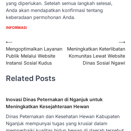
yang diperlukan. Setelah semua langkah selesai,
Anda akan mendapatkan konfirmasi tentang
keberadaan permohonan Anda.
INFORMASI
Navigasi
⟵
⟶
Mengoptimalkan Layanan
Meningkatkan Keterlibatan
pos
Publik Melalui Website
Komunitas Lewat Website
Instansi Sosial Kudus
Dinas Sosial Ngawi
Related Posts
Inovasi Dinas Peternakan di Nganjuk untuk
Meningkatkan Kesejahteraan Hewan
Dinas Peternakan dan Kesehatan Hewan Kabupaten
Nganjuk mempunyai tugas yang krusial dalam
memperbaiki kualitas hidup hewan di daerah tersebut.