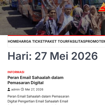
Skip
to
content
HOME
HARGA TICKET
PAKET TOUR
FASILITAS
PROMO
TE
Hari:
27 Mei 2026
INFORMASI
Peran Email Sahaalah dalam
Pemasaran Digital
admin
Mei 27, 2026
Peran Email Sahaalah dalam Pemasaran
Digital Pengertian Email Sahaalah Email